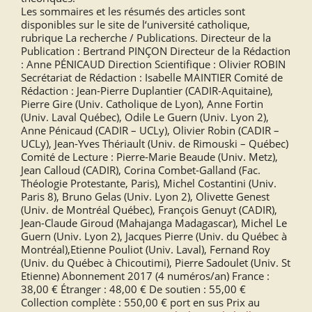
Les sommaires et les résumés des articles sont
disponibles sur le site de l‘université catholique,
rubrique La recherche / Publications. Directeur de la
Publication : Bertrand PINÇON Directeur de la Rédaction
: Anne PÉNICAUD Direction Scientifique : Olivier ROBIN
Secrétariat de Rédaction : Isabelle MAINTIER Comité de
Rédaction : Jean-Pierre Duplantier (CADIR-Aquitaine),
Pierre Gire (Univ. Catholique de Lyon), Anne Fortin
(Univ. Laval Québec), Odile Le Guern (Univ. Lyon 2),
Anne Pénicaud (CADIR – UCLy), Olivier Robin (CADIR –
UCLy), Jean-Yves Thériault (Univ. de Rimouski – Québec)
Comité de Lecture : Pierre-Marie Beaude (Univ. Metz),
Jean Calloud (CADIR), Corina Combet-Galland (Fac.
Théologie Protestante, Paris), Michel Costantini (Univ.
Paris 8), Bruno Gelas (Univ. Lyon 2), Olivette Genest
(Univ. de Montréal Québec), François Genuyt (CADIR),
Jean-Claude Giroud (Mahajanga Madagascar), Michel Le
Guern (Univ. Lyon 2), Jacques Pierre (Univ. du Québec à
Montréal),Etienne Pouliot (Univ. Laval), Fernand Roy
(Univ. du Québec à Chicoutimi), Pierre Sadoulet (Univ. St
Etienne) Abonnement 2017 (4 numéros/an) France :
38,00 € Étranger : 48,00 € De soutien : 55,00 €
Collection complète : 550,00 € port en sus Prix au